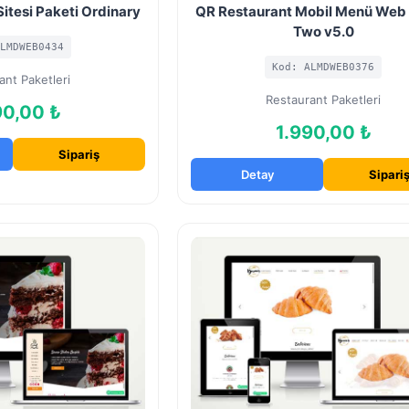
itesi Paketi Ordinary
QR Restaurant Mobil Menü Web 
Two v5.0
LMDWEB0434
Kod: ALMDWEB0376
ant Paketleri
Restaurant Paketleri
90,00 ₺
1.990,00 ₺
Sipariş
Detay
Sipari