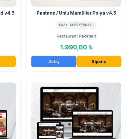
d v4.5
Pastane / Unlu Mamüller Polya v4.5
Kod: ALMDWEB0349
Restaurant Paketleri
1.990,00 ₺
ş
Detay
Sipariş