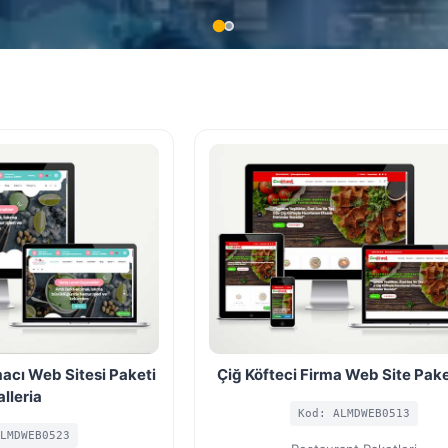
cı Web Sitesi Paketi
Çiğ Köfteci Firma Web Site Paket
alleria
Kod: ALMDWEB0513
LMDWEB0523