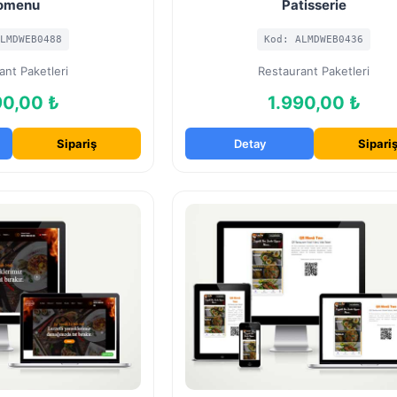
omenu
Patisserie
LMDWEB0488
Kod: ALMDWEB0436
ant Paketleri
Restaurant Paketleri
90,00 ₺
1.990,00 ₺
Sipariş
Detay
Sipari