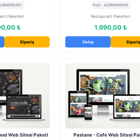
LMDWEB0491
Kod: ALMDWEB0490
ant Paketleri
Restaurant Paketleri
90,00 ₺
1.990,00 ₺
Sipariş
Detay
Sipari
ood Web Sitesi Paketi
Pastane - Cafe Web Sitesi Pa