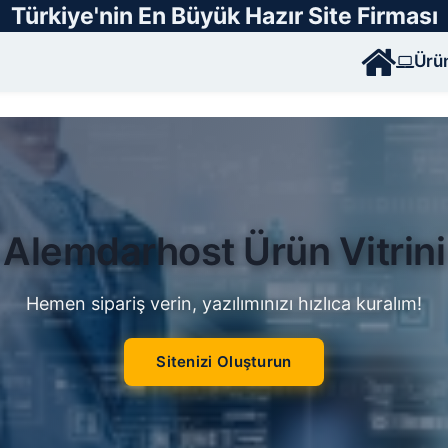
Türkiye'nin En Büyük Hazır Site Firması
Ürü
Hazır Web Sitesi Paketler
Kurumsal, e-ticaret ve blog siteleri hazır!
Sitenizi Oluşturun