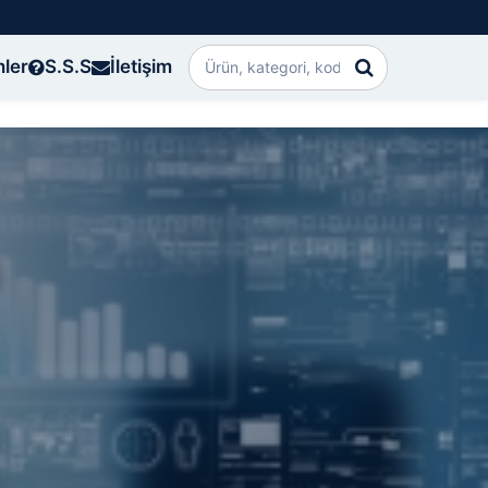
nler
S.S.S
İletişim
i