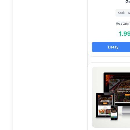
G
Kod: A
Restaur
1.9
Detay