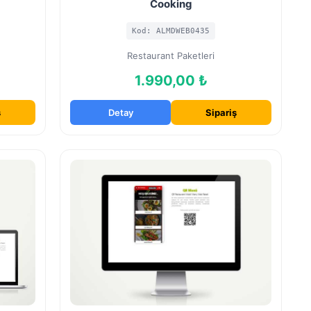
Cooking
Kod: ALMDWEB0435
Restaurant Paketleri
1.990,00 ₺
ş
Detay
Sipariş