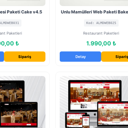
esi Paketi Cake v4.5
Unlu Mamülleri Web Paketi Bake
ALMDWEB031
Kod: ALMDWEB025
ant Paketleri
Restaurant Paketleri
90,00 ₺
1.990,00 ₺
Sipariş
Detay
Sipari